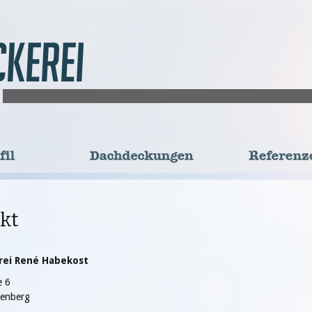
fil
Dachdeckungen
Referenze
kt
rei René Habekost
e 6
kenberg