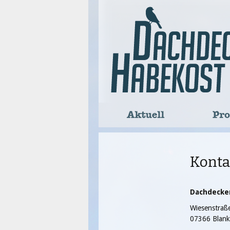
Aktuell
Pro
Konta
Dachdecke
Wiesenstraß
07366 Blan