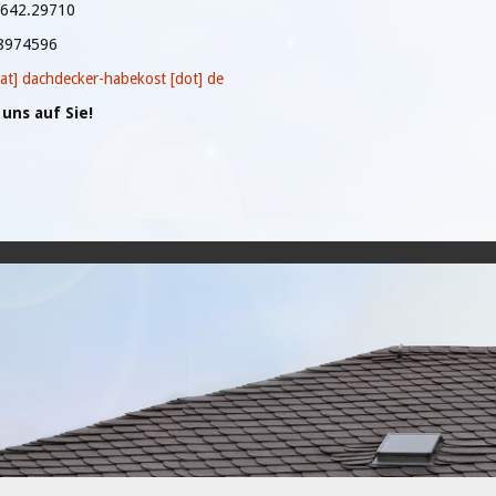
6642.29710
.8974596
[at] dachdecker-habekost [dot] de
uns auf Sie!